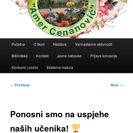
Main
Početna
O školi
Nastava
Vannastavne aktivnosti
menu
Biblioteka
Kontakt
Javne nabavke
Prijava korupcije
Konkursi i pozivi
Eksterna matura
Post
←
Previous
Next
→
navigation
Ponosni smo na uspjehe
naših učenika!