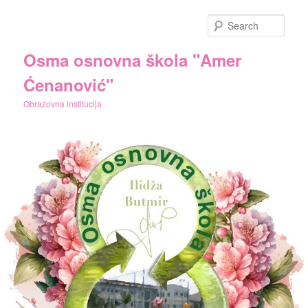
Skip
to
Sear
primary
content
Osma osnovna škola "Amer
Ćenanović"
Obrazovna institucija