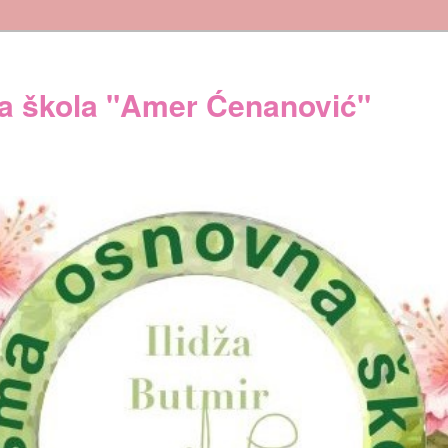
 škola "Amer Ćenanović"