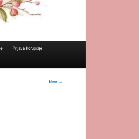
ke
Prijava korupcije
Next
→