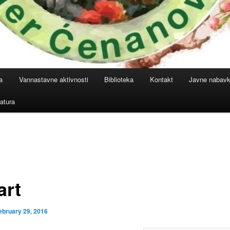
a
Vannastavne aktivnosti
Biblioteka
Kontakt
Javne nabav
atura
art
ebruary 29, 2016