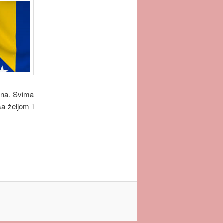
ana. Svima
a željom i