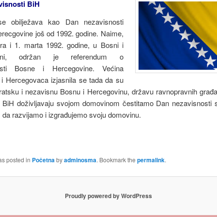
isnosti BiH
se obilježava kao Dan nezavisnosti
erecgovine još od 1992. godine. Naime,
ara i 1. marta 1992. godine, u Bosni i
vini, održan je referendum o
osti Bosne i Hercegovine. Većina
i Hercegovaca izjasnila se tada da su
atsku i nezavisnu Bosnu i Hercegovinu, državu ravnopravnih građ
i BiH doživljavaju svojom domovinom čestitamo Dan nezavisnosti s
da razvijamo i izgrađujemo svoju domovinu.
as posted in
Početna
by
adminosma
. Bookmark the
permalink
.
Proudly powered by WordPress