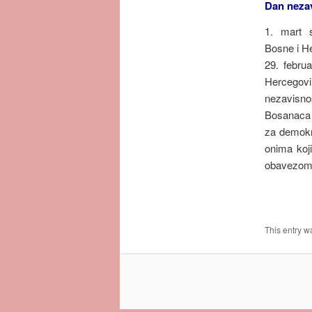
Dan nezav
1. mart 
Bosne i H
29. febru
Hercego
nezavisn
Bosanaca 
za demokr
onima koj
obavezom 
This entry w